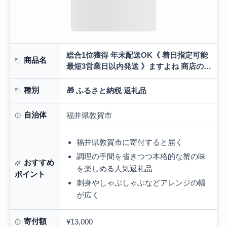
総合1位獲得 年末配送OK《 着日指定可能
商品名
最短3営業日以内発送 》ますよね 商店の元
祖 カット済み 生ずわい蟹 選べる 600g〜
3.0kg
種別
🎁 ふるさと納税 返礼品
自治体
福井県敦賀市
福井県敦賀市に寄付すると届く
調理の手間を省きつつ本格的な蟹の味
おすすめ
を楽しめる人気返礼品
ポイント
刺身やしゃぶしゃぶなどアレンジの幅
が広く
寄付額
¥13,000