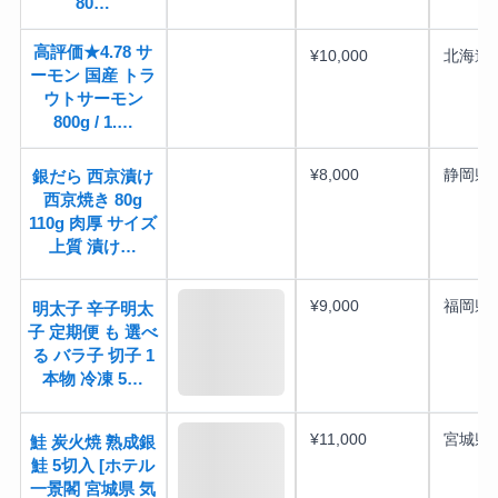
80…
高評価★4.78 サ
¥10,000
北海道
ーモン 国産 トラ
ウトサーモン
800g / 1.…
¥8,000
静岡県
銀だら 西京漬け
西京焼き 80g
110g 肉厚 サイズ
上質 漬け…
¥9,000
福岡県
明太子 辛子明太
子 定期便 も 選べ
る バラ子 切子 1
本物 冷凍 5…
¥11,000
宮城県
鮭 炭火焼 熟成銀
鮭 5切入 [ホテル
一景閣 宮城県 気