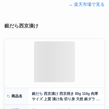
→ 楽天市場で見る
銀だら西京漬け
銀だら 西京漬け 西京焼き 80g 110g 肉厚
商品名
サイズ 上質 漬け魚 切り身 天然 銀ダラ 銀
鱈 銀たら 個包装 小分け 冷凍 5切〜 銀鱈