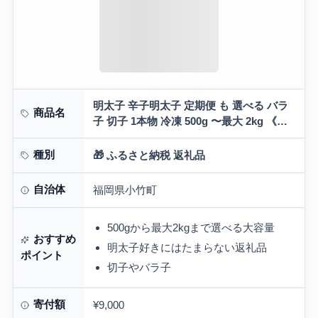
明太子 辛子明太子 定期便 も 選べる バラ
商品名
子 切子 1本物 冷凍 500g 〜最大 2kg 《お
届け内容をお選びください》《出荷時期を
お選びください》 明太子…
種別
🎁 ふるさと納税 返礼品
自治体
福岡県小竹町
500gから最大2kgまで選べる大容量
おすすめ
明太子好きにはたまらない返礼品
ポイント
切子やバラ子
寄付額
¥9,000