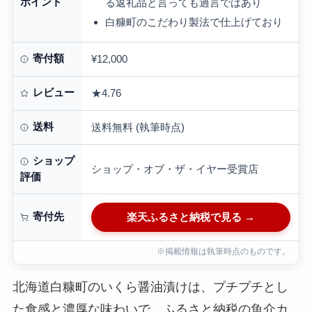
ポイント
る返礼品と言っても過言ではあり
白糠町のこだわり製法で仕上げており
寄付額
¥12,000
レビュー
★4.76
送料
送料無料 (執筆時点)
ショップ
ショップ・オブ・ザ・イヤー受賞店
評価
寄付先
楽天ふるさと納税で見る →
※掲載情報は執筆時点のものです。
北海道白糠町のいくら醤油漬けは、プチプチとし
た食感と濃厚な味わいで、ふるさと納税の魚介カ