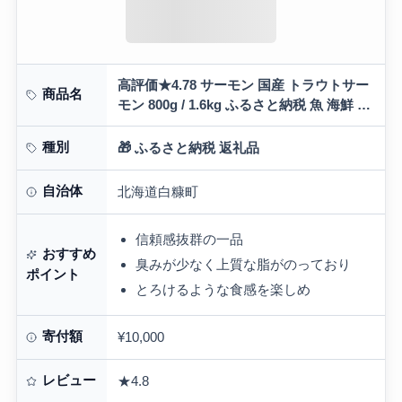
高評価★4.78 サーモン 国産 トラウトサー
商品名
モン 800g / 1.6kg ふるさと納税 魚 海鮮 鮭
刺身 さけ サケ シャケ おすすめ ふるさと
納税 海…
種別
🎁 ふるさと納税 返礼品
自治体
北海道白糠町
信頼感抜群の一品
おすすめ
臭みが少なく上質な脂がのっており
ポイント
とろけるような食感を楽しめ
寄付額
¥10,000
レビュー
★4.8