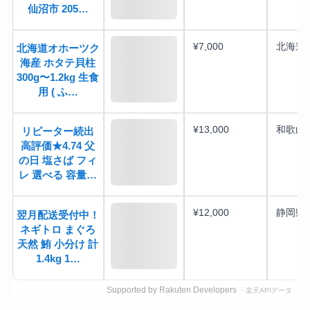
仙沼市 205…
¥7,000
北海道
北海道オホーツク
海産 ホタテ貝柱
300g〜1.2kg 生食
用 ( ふ…
¥13,000
和歌山
リピーター続出
高評価★4.74 父
の日 塩さば フィ
レ 選べる 容量…
¥12,000
静岡県
翌月配送受付中！
ネギトロ まぐろ
天然 鮪 小分け 計
1.4kg 1…
Supported by Rakuten Developers
・楽天APIデータ