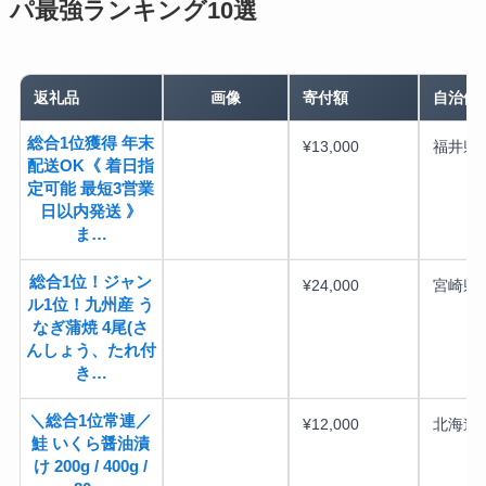
パ最強ランキング10選
返礼品
画像
寄付額
自治体
総合1位獲得 年末
¥13,000
福井県
配送OK《 着日指
定可能 最短3営業
日以内発送 》
ま…
総合1位！ジャン
¥24,000
宮崎県
ル1位！九州産 う
なぎ蒲焼 4尾(さ
んしょう、たれ付
き…
＼総合1位常連／
¥12,000
北海道
鮭 いくら醤油漬
け 200g / 400g /