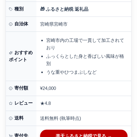
きざみ付き うなぎ 蒲焼き うなぎ蒲焼き お
惣菜 贈答 贈り物 ギフト おす…
種別
🎁 ふるさと納税 返礼品
自治体
宮崎県宮崎市
宮崎市内の工場で一貫して加工されて
おり
おすすめ
ふっくらとした身と香ばしい風味が格
ポイント
別
うな重やひつまぶしなど
寄付額
¥24,000
レビュー
★4.8
送料
送料無料 (執筆時点)
寄付先
楽天ふるさと納税で見る →