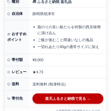
西京味噌 高評…
種別
🎁 ふるさと納税 返礼品
自治体
静岡県焼津市
脂のりの良い銀だらを特製の西京味噌
に漬け込ん
おすすめ
ポイント
ご飯が進むこと間違いなしの逸品
一切れあたり80gの通常サイズに加え
寄付額
¥8,000
レビュー
★4.73
送料
送料無料 (執筆時点)
寄付先
楽天ふるさと納税で見る →
※掲載情報は執筆時点のものです。